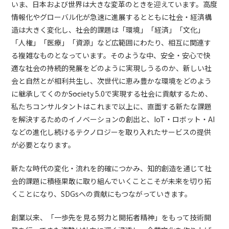
いま、日本および世界は大きな変革のときを迎えています。高度
情報化やグローバル化が急速に進展するとともに社会・経済構
造は大きく変化し、社会的課題は「環境」「経済」「文化」
「人権」「医療」「資源」など広範囲にわたり、相互に関連す
る複雑なものとなっています。そのような中、安全・安心で快
適な社会の持続的発展をどのように実現しうるのか、新しい社
会と自然とが相利共生し、次世代に恵み豊かな環境をどのよう
に継承してくのか――Society 5.0で実現する社会に貢献するため、
私たちコンサルタントはこれまで以上に、直面する新たな課題
を解決するためのイノベーションの創出と、IoT・ロボット・AI
などの進化し続けるテクノロジーを取り入れたサービスの提供
が必要となります。
新たな時代の変化・流れを的確につかみ、知的創造を通じて社
会的課題に積極果敢に取り組んでいくことこそが未来を切り拓
くことになり、SDGsへの貢献にもつながっていきます。
創業以来、「一歩先を見る努力と開拓者精神」をもって技術開