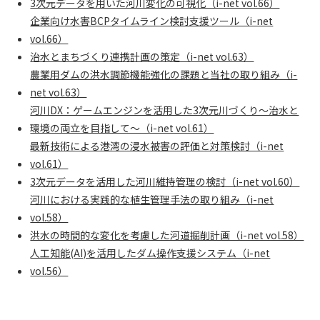
3次元データを用いた河川変化の可視化（i-net vol.66）
企業向け水害BCPタイムライン検討支援ツール（i-net
vol.66）
治水とまちづくり連携計画の策定（i-net vol.63）
農業用ダムの洪水調節機能強化の課題と当社の取り組み（i-
net vol.63）
河川DX：ゲームエンジンを活用した3次元川づくり～治水と
環境の両立を目指して～（i-net vol.61）
最新技術による港湾の浸水被害の評価と対策検討（i-net
vol.61）
3次元データを活用した河川維持管理の検討（i-net vol.60）
河川における実践的な植生管理手法の取り組み（i-net
vol.58）
洪水の時間的な変化を考慮した河道掘削計画（i-net vol.58）
人工知能(AI)を活用したダム操作支援システム（i-net
vol.56）