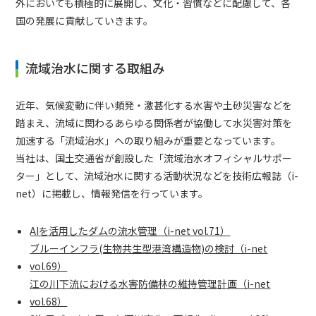
外においても積極的に展開し、文化・習慣などに配慮して、各
国の発展に貢献していきます。
流域治水に関する取組み
近年、気候変動に伴い頻発・激甚化する水害や土砂災害などを
踏まえ、流域に関わるあらゆる関係者が協働して水災害対策を
加速する「流域治水」への取り組みが重要となっています。
当社は、国土交通省が創設した「流域治水オフィシャルサポー
ター」として、流域治水に関する活動状況などを技術広報誌（i-
net）に掲載し、情報発信を行っています。
AIを活用したダムの流水管理（i-net vol.71）
ブルーインフラ(生物共生型港湾構造物)の検討（i-net
vol.69）
江の川下流における水害防備林の維持管理計画（i-net
vol.68）