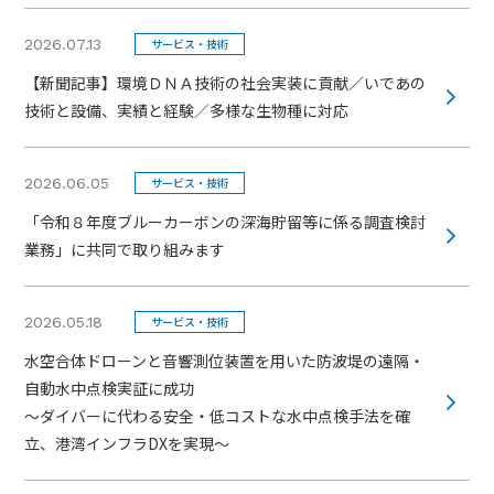
2026.07.13
サービス・技術
【新聞記事】環境ＤＮＡ技術の社会実装に貢献／いであの
技術と設備、実績と経験／多様な生物種に対応
2026.06.05
サービス・技術
「令和８年度ブルーカーボンの深海貯留等に係る調査検討
業務」に共同で取り組みます
2026.05.18
サービス・技術
水空合体ドローンと音響測位装置を用いた防波堤の遠隔・
自動水中点検実証に成功
～ダイバーに代わる安全・低コストな水中点検手法を確
立、港湾インフラDXを実現～