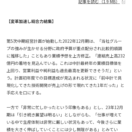
記事を読む（
1.9 MB
）
【変革加速し総合力結集】
第5次中期経営計画が始動した2022年12月期は、「当社グルー
プの強みが生かせる分野に政府予算が重点配分され比較的順調
に推移した」こともあり業績予想を上方修正。「連結売上高232
億円の着地を見込んでいる。これは中計最終年の業績目標値を
上回り、営業利益や純利益も過去最高を更新できそうだ」とい
う。計画初年度での目標達成が見込まれる状況に「前中計で具
現化してきた技術開発が売上げの形で現れてきた1年だった」と
手応えを口にする。
一方で「非常に忙しかったという印象もある」とし、23年12月
期は「引き続き展望は明るい」としながらも、「仕事が増えて
いる中で生産体制は非常に厳しい状況もあって、今後さらに業
績を大きく伸ばしていくことには少し無理がある」とみてい