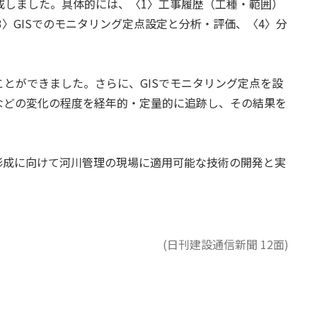
成しました。具体的には、〈1〉工事履歴（工種・範囲）
〉GISでのモニタリング定点設定と分析・評価、〈4〉分
とができました。さらに、GISでモニタリング定点を設
などの変化の程度を経年的・定量的に追跡し、その結果を
形成に向けて河川管理の現場に適用可能な技術の開発と実
(日刊建設通信新聞 12面)