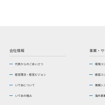
会社情報
事業・サ
代表からのごあいさつ
環境コ
経営理念・経営ビジョン
建設コ
いであについて
情報シ
いであの強み
海外事