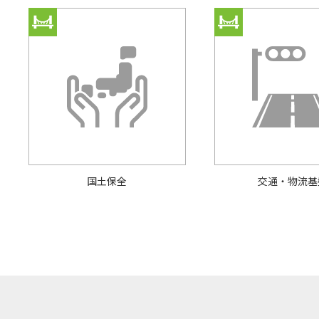
国⼟保全
交通・物流基