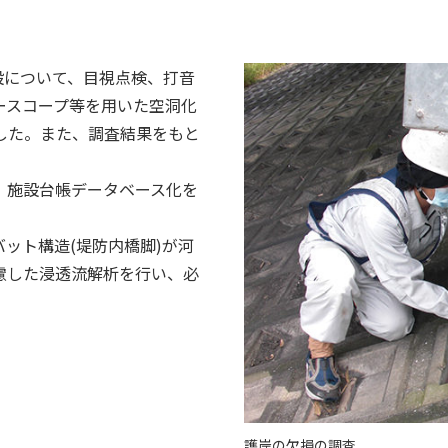
設について、目視点検、打音
ースコープ等を用いた空洞化
した。また、調査結果をもと
。
、施設台帳データベース化を
ット構造(堤防内橋脚)が河
慮した浸透流解析を行い、必
護岸の欠損の調査