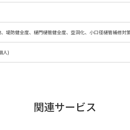
検、堤防健全度、樋門樋管健全度、空洞化、小口径樋管補修対
個人)
関連サービス