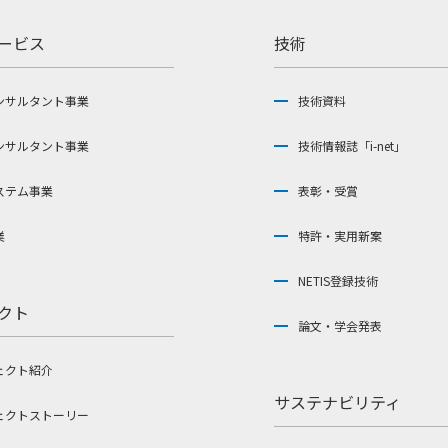
ービス
技術
ンサルタント事業
技術資料
ンサルタント事業
技術情報誌「i-net」
ステム事業
表彰・受賞
業
特許・実用新案
NETIS登録技術
クト
論文・学会発表
ェクト紹介
サステナビリティ
ェクトストーリー