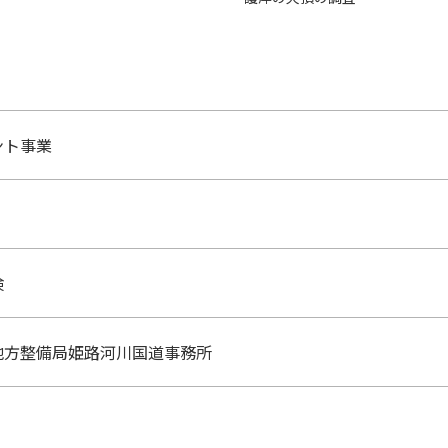
ント事業
検
地方整備局姫路河川国道事務所