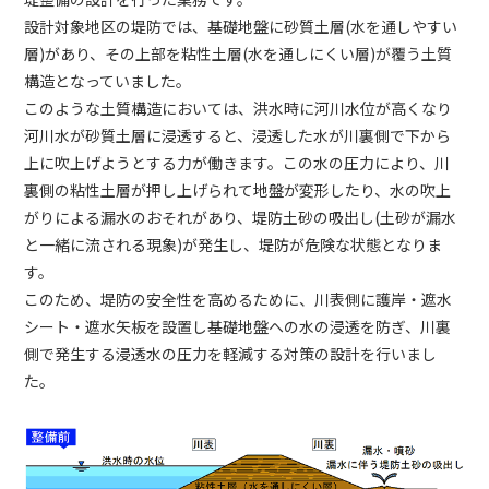
設計対象地区の堤防では、基礎地盤に砂質土層(水を通しやすい
層)があり、その上部を粘性土層(水を通しにくい層)が覆う土質
構造となっていました。
このような土質構造においては、洪水時に河川水位が高くなり
河川水が砂質土層に浸透すると、浸透した水が川裏側で下から
上に吹上げようとする力が働きます。この水の圧力により、川
裏側の粘性土層が押し上げられて地盤が変形したり、水の吹上
がりによる漏水のおそれがあり、堤防土砂の吸出し(土砂が漏水
と一緒に流される現象)が発生し、堤防が危険な状態となりま
す。
このため、堤防の安全性を高めるために、川表側に護岸・遮水
シート・遮水矢板を設置し基礎地盤への水の浸透を防ぎ、川裏
側で発生する浸透水の圧力を軽減する対策の設計を行いまし
た。