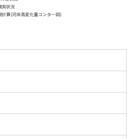
観測状況
計算(河床高変化量コンター図)