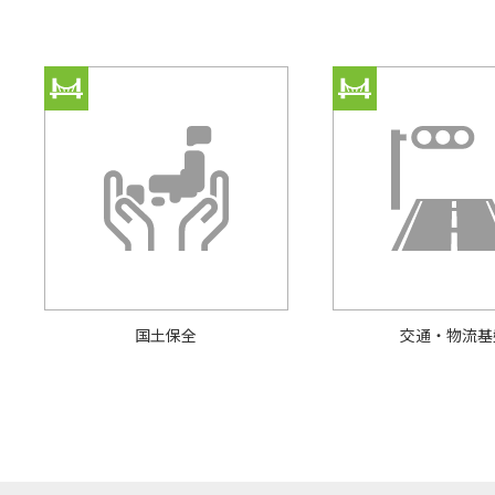
国⼟保全
交通・物流基