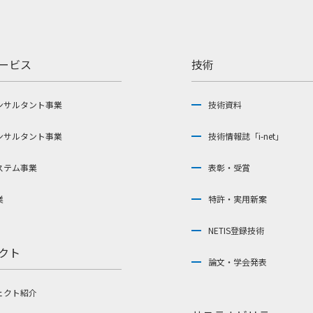
ービス
技術
ンサルタント事業
技術資料
ンサルタント事業
技術情報誌「i-net」
ステム事業
表彰・受賞
業
特許・実用新案
NETIS登録技術
クト
論文・学会発表
ェクト紹介