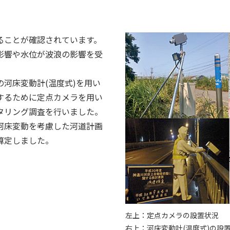
ることが確認されています。
影響や水位が波浪の影響を受
河床変動計(温度式)を用い
するために定点カメラを用い
タリング調査を行いました。
河床変動を考慮した河道計画
算定しました。
左上：定点カメラの設置状況
右上：河床変動計(温度式)の設