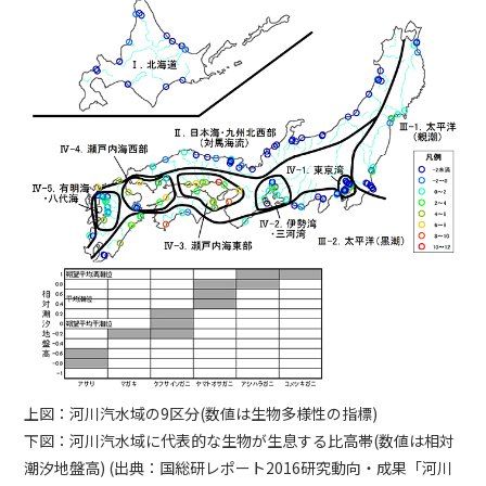
上図：河川汽水域の9区分(数値は生物多様性の指標)
下図：河川汽水域に代表的な生物が生息する比高帯(数値は相対
潮汐地盤高) (出典：国総研レポート2016研究動向・成果「河川