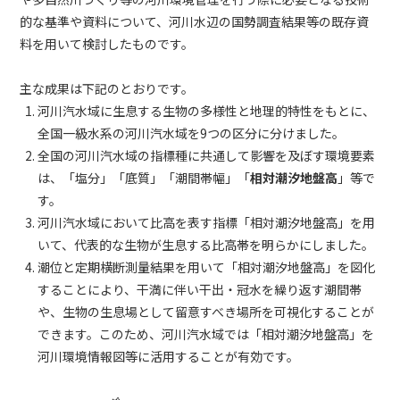
的な基準や資料について、河川水辺の国勢調査結果等の既存資
料を用いて検討したものです。
主な成果は下記のとおりです。
河川汽水域に生息する生物の多様性と地理的特性をもとに、
全国一級水系の河川汽水域を9つの区分に分けました。
全国の河川汽水域の指標種に共通して影響を及ぼす環境要素
は、「塩分」「底質」「潮間帯幅」「
相対潮汐地盤高
」等で
す。
河川汽水域において比高を表す指標「相対潮汐地盤高」を用
いて、代表的な生物が生息する比高帯を明らかにしました。
潮位と定期横断測量結果を用いて「相対潮汐地盤高」を図化
することにより、干満に伴い干出・冠水を繰り返す潮間帯
や、生物の生息場として留意すべき場所を可視化することが
できます。このため、河川汽水域では「相対潮汐地盤高」を
河川環境情報図等に活用することが有効です。