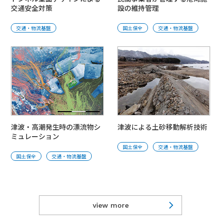
交通安全対策
設の維持管理
交通・物流基盤
国⼟保全
交通・物流基盤
津波・高潮発生時の漂流物シ
津波による土砂移動解析技術
ミュレーション
国⼟保全
交通・物流基盤
国⼟保全
交通・物流基盤
view more