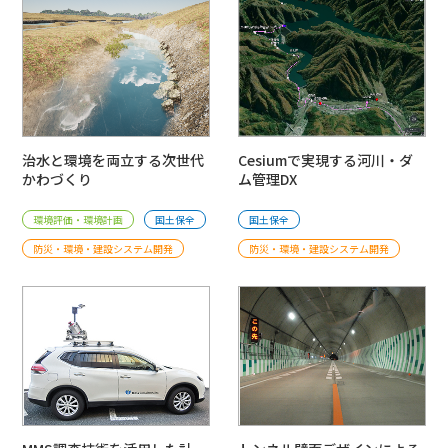
治水と環境を両立する次世代
Cesiumで実現する河川・ダ
かわづくり
ム管理DX
環境評価・環境計画
国⼟保全
国⼟保全
防災・環境・建設システム開発
防災・環境・建設システム開発