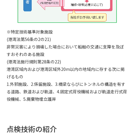
※特定技術基準対象施設
(港湾法第56条の2の21)
非常災害により損壊した場合において船舶の交通に支障を及ぼ
すおそれのある施設
(港湾法施行規則第28条の22)
港湾区域内および港湾区域外20m以内の地域内に存する次に掲
げるもの
1.外郭施設、2.係留施設、3.橋梁ならびにトンネルの構造を有す
る道路、鉄道および軌道、4.固定式荷役機械および軌道走行式荷
役機械、5.廃棄物埋立護岸
点検技術の紹介