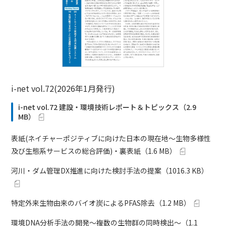
i-net vol.72(2026年1月発行)
i-net vol.72 建設・環境技術レポート＆トピックス
（
2.9
MB
）
表紙(ネイチャーポジティブに向けた日本の現在地～生物多様性
及び生態系サービスの総合評価)・裏表紙
（
1.6 MB
）
河川・ダム管理DX推進に向けた検討手法の提案
（
1016.3 KB
）
特定外来生物由来のバイオ炭によるPFAS除去
（
1.2 MB
）
環境DNA分析手法の開発～複数の生物群の同時検出～
（
1.1