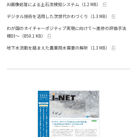
AI画像処理による土石流検知システム
（
1.2 MB
）
デジタル技術を活用した次世代かわづくり
（
1.3 MB
）
わが国のネイチャーポジティブ実現に向けて～進捗の評価手法
検討～
（
850.1 KB
）
地下水流動を踏まえた農業用水需要の解析
（
1.3 MB
）